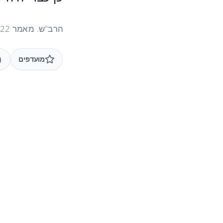
הרב"ש. מאמר 22 "מהו שדוקא בליל פסח, שואלים ד' קשיות" 1989
מועדפים