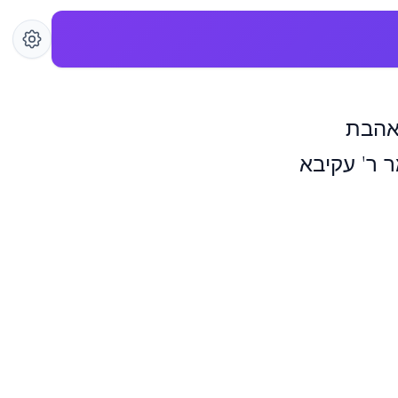
 אהבת
ר ר' עקיבא