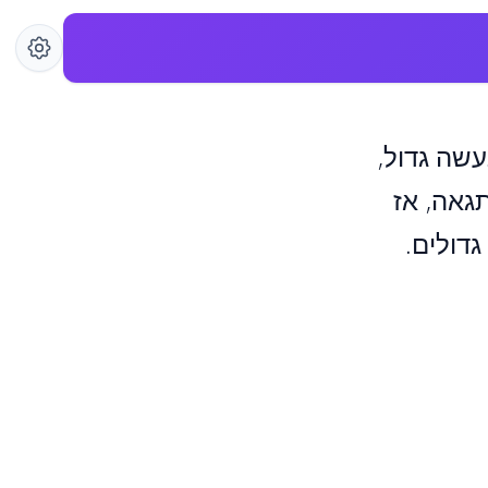
שה גדול,
גאה, אז
גדולים.