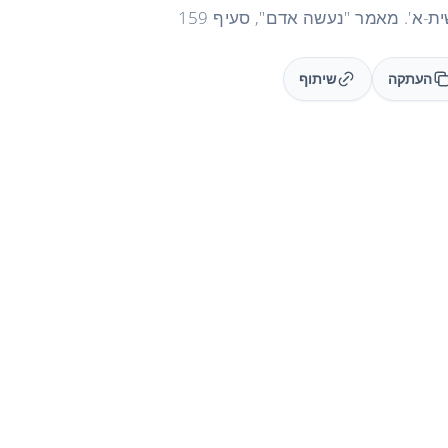
ת-א'. מאמר "נעשה אדם", סעיף 159
העתקה
שיתוף