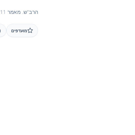
הרב"ש. מאמר 11 "מהו, שנר חנוכה מניחה בשמאל, בעבודה" 1990
מועדפים