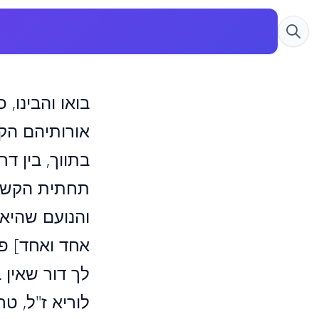
בואו והבינו,
אורותיהם הקד
בתווך, בין ד
תחתית הקשה מ
והנועם שהיא 
אחד ואחד] פו
לך דור שאין 
לוריא ז"ל, ט