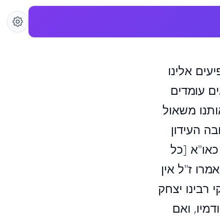
עים אלינו
ם עומדים
אותנו משאול
בה העידון
כאו"א [כל
מרו ז"ל אין
 רבינו יצחק
דמיו, ואם