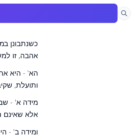
כשנתבונן במד
אהבה, זו למע
הא' - היא אה
ותועלת, שקיב
מידה א' - שב
אלא שאינם ר
ומידה ב' - ה