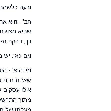
ורעה כלשהם, 
הב' - היא אה
שהיא מצוינת
כך, דבקה נפש
וגם כאן, יש ב
מידה א' - הי
שאז נבחנת א
אילו עסקים ע
מתוך התרשלו
מעלתו של חב