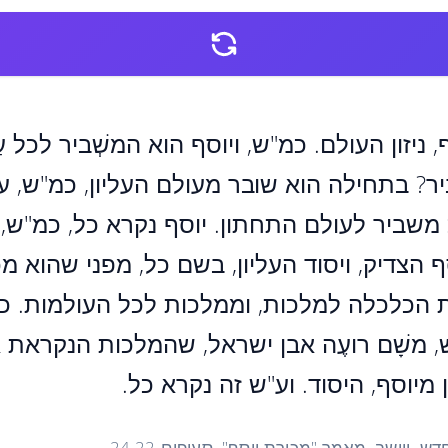
ף, ניזון העולם. כמ"ש, ויוסף הוא המשְׁביר לכל 
? בתחילה הוא שובר מעולם העליון, כמ"ש, עי
ח"כ משביר לעולם התחתון. יוסף נקרא כל, כמ"ש, 
ף הצדיק, ויסוד העליון, בשם כל, מפני שהוא מ
ת הכלכלה למלכות, וממלכות לכל העולמות. כל
 משָׁם רועֶה אבן ישראל, שהמלכות הנקראת א
מיוסף, היסוד. וע"ש זה נקרא כל.
ש, ויישב, מאמר "מכירת יוסף", סעיפים 24-22