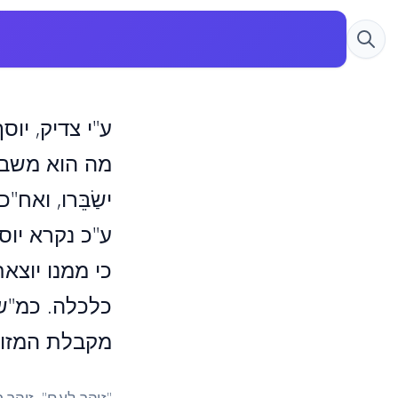
ע"י צדיק, יוס
מה הוא משביר
ישַׂבֵּרו, וא
ע"כ נקרא יוס
כי ממנו יוצא
כלכלה. כמ"ש,
מקבלת המזון 
"זוהר לעם". זוהר חד