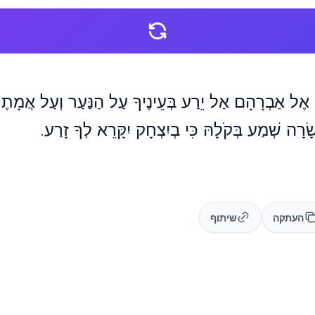
 אֶל אַבְרָהָם אַל יֵרַע בְּעֵינֶיךָ עַל הַנַּעַר וְעַל אֲמָתֶך
רָה שְׁמַע בְּקֹלָהּ כִּי בְיִצְחָק יִקָּרֵא לְךָ זָרַע.
העתקה
שיתוף