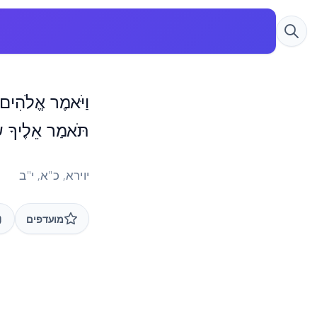
וַיֹּאמֶר אֱלֹהִים
תֹּאמַר אֵלֶיךָ שָׂ
יוירא, כ"א, י"ב
מועדפים